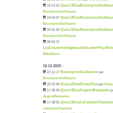
Quizz3EauBouveyronGuillau
19:23:52
BouveyronGuillaume
Quizz2EauBouveyronGuillau
19:04:07
BouveyronGuillaume
Quizz1EauBouveyronGuillau
18:31:26
BouveyronGuillaume
08:54:37
LesCouvertsVegetauxUnLevierPourRen
WikiAdmin
10.12.2025 :
BouveyronGuillaume
22:12:17
par
BouveyronGuillaume
Quizz2EauDreauElsa
20:32:40
par
Drea
Quizz3EauAugrosBenjamin
17:39:30
p
AugrosBenjamin
Quizz3EauLeCarluerCharlene
17:38:01
LeCarluerCharlene