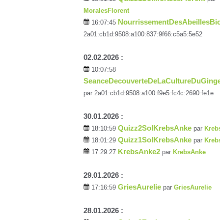
MoralesFlorent
NourrissementDesAbeillesBi
16:07:45
2a01:cb1d:9508:a100:837:9f66:c5a5:5e52
02.02.2026 :
10:07:58
SeanceDecouverteDeLaCultureDuGing
par 2a01:cb1d:9508:a100:f9e5:fc4c:2690:fe1e
30.01.2026 :
Quizz2SolKrebsAnke
18:10:59
par
Kreb
Quizz1SolKrebsAnke
18:01:29
par
Kreb
KrebsAnke2
17:29:27
par
KrebsAnke
29.01.2026 :
GriesAurelie
17:16:59
par
GriesAurelie
28.01.2026 :