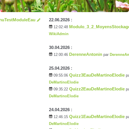
nuTestModuleEau
22.06.2026 :
Modulo_3_2_MoyensStockag
12:02:48
WikiAdmin
30.04.2026 :
DerenneAntonin
12:00:46
par
DerenneAn
25.04.2026 :
Quizz3EauDeMartinoElodie
09:55:06
p
DeMartinoElodie
Quizz2EauDeMartinoElodie
09:35:22
p
DeMartinoElodie
24.04.2026 :
Quizz1EauDeMartinoElodie
12:46:15
p
DeMartinoElodie