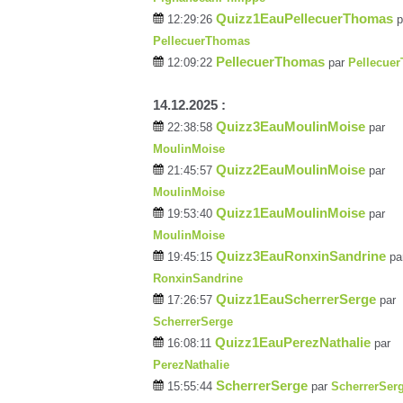
Quizz1EauPellecuerThomas
12:29:26
p
PellecuerThomas
PellecuerThomas
12:09:22
par
Pellecue
14.12.2025 :
Quizz3EauMoulinMoise
22:38:58
par
MoulinMoise
Quizz2EauMoulinMoise
21:45:57
par
MoulinMoise
Quizz1EauMoulinMoise
19:53:40
par
MoulinMoise
Quizz3EauRonxinSandrine
19:45:15
pa
RonxinSandrine
Quizz1EauScherrerSerge
17:26:57
par
ScherrerSerge
Quizz1EauPerezNathalie
16:08:11
par
PerezNathalie
ScherrerSerge
15:55:44
par
ScherrerSer