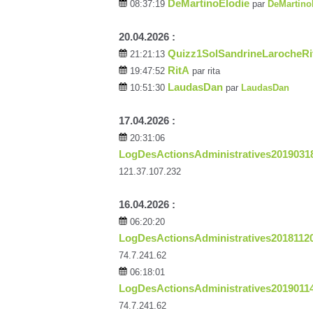
DeMartinoElodie
08:37:19
par
DeMartino
20.04.2026 :
Quizz1SolSandrineLarocheRi
21:21:13
RitA
19:47:52
par rita
LaudasDan
10:51:30
par
LaudasDan
17.04.2026 :
20:31:06
LogDesActionsAdministratives2019031
121.37.107.232
16.04.2026 :
06:20:20
LogDesActionsAdministratives2018112
74.7.241.62
06:18:01
LogDesActionsAdministratives2019011
74.7.241.62