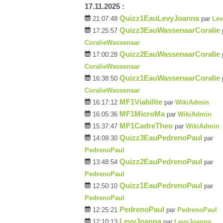
17.11.2025 :
Quizz1EauLevyJoanna
21:07:48
par
Le
Quizz3EauWassenaarCoralie
17:25:57
CoralieWassenaar
Quizz2EauWassenaarCoralie
17:00:28
CoralieWassenaar
Quizz1EauWassenaarCoralie
16:38:50
CoralieWassenaar
MF1Viabilite
16:17:12
par
WikiAdmin
MF1MicroMa
16:05:36
par
WikiAdmin
MF1CadreTheo
15:37:47
par
WikiAdmin
Quizz3EauPedrenoPaul
14:09:30
par
PedrenoPaul
Quizz2EauPedrenoPaul
13:48:54
par
PedrenoPaul
Quizz1EauPedrenoPaul
12:50:10
par
PedrenoPaul
PedrenoPaul
12:25:21
par
PedrenoPaul
LevyJoanna
12:10:13
par
LevyJoanna