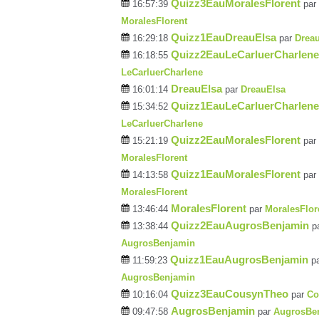
Quizz3EauMoralesFlorent
16:57:39
par
MoralesFlorent
Quizz1EauDreauElsa
16:29:18
par
Drea
Quizz2EauLeCarluerCharlene
16:18:55
LeCarluerCharlene
DreauElsa
16:01:14
par
DreauElsa
Quizz1EauLeCarluerCharlene
15:34:52
LeCarluerCharlene
Quizz2EauMoralesFlorent
15:21:19
par
MoralesFlorent
Quizz1EauMoralesFlorent
14:13:58
par
MoralesFlorent
MoralesFlorent
13:46:44
par
MoralesFlor
Quizz2EauAugrosBenjamin
13:38:44
p
AugrosBenjamin
Quizz1EauAugrosBenjamin
11:59:23
p
AugrosBenjamin
Quizz3EauCousynTheo
10:16:04
par
Co
AugrosBenjamin
09:47:58
par
AugrosBe