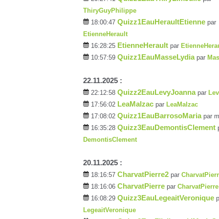
ThiryGuyPhilippe
Quizz1EauHeraultEtienne
18:00:47
par
EtienneHerault
EtienneHerault
16:28:25
par
EtienneHerau
Quizz1EauMasseLydia
10:57:59
par
Mas
22.11.2025 :
Quizz2EauLevyJoanna
22:12:58
par
Le
LeaMalzac
17:56:02
par
LeaMalzac
Quizz1EauBarrosoMaria
17:08:02
par m
Quizz3EauDemontisClement
16:35:28
DemontisClement
20.11.2025 :
CharvatPierre2
18:16:57
par
CharvatPier
CharvatPierre
18:16:06
par
CharvatPierre
Quizz3EauLegeaitVeronique
16:08:29
p
LegeaitVeronique