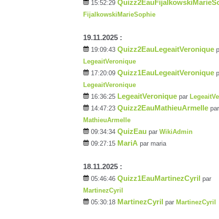
Quizz2EauFijalkowskiMarieS
15:52:29
FijalkowskiMarieSophie
19.11.2025 :
Quizz2EauLegeaitVeronique
19:09:43
p
LegeaitVeronique
Quizz1EauLegeaitVeronique
17:20:09
p
LegeaitVeronique
LegeaitVeronique
16:36:25
par
LegeaitV
Quizz2EauMathieuArmelle
14:47:23
par
MathieuArmelle
QuizEau
09:34:34
par
WikiAdmin
MariA
09:27:15
par maria
18.11.2025 :
Quizz1EauMartinezCyril
05:46:46
par
MartinezCyril
MartinezCyril
05:30:18
par
MartinezCyril