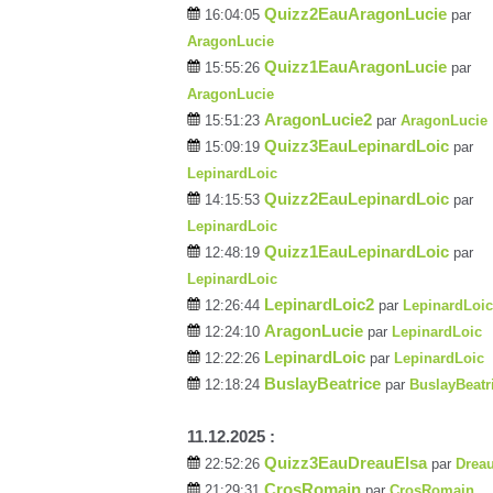
Quizz2EauAragonLucie
16:04:05
par
AragonLucie
Quizz1EauAragonLucie
15:55:26
par
AragonLucie
AragonLucie2
15:51:23
par
AragonLucie
Quizz3EauLepinardLoic
15:09:19
par
LepinardLoic
Quizz2EauLepinardLoic
14:15:53
par
LepinardLoic
Quizz1EauLepinardLoic
12:48:19
par
LepinardLoic
LepinardLoic2
12:26:44
par
LepinardLoic
AragonLucie
12:24:10
par
LepinardLoic
LepinardLoic
12:22:26
par
LepinardLoic
BuslayBeatrice
12:18:24
par
BuslayBeatr
11.12.2025 :
Quizz3EauDreauElsa
22:52:26
par
Drea
CrosRomain
21:29:31
par
CrosRomain