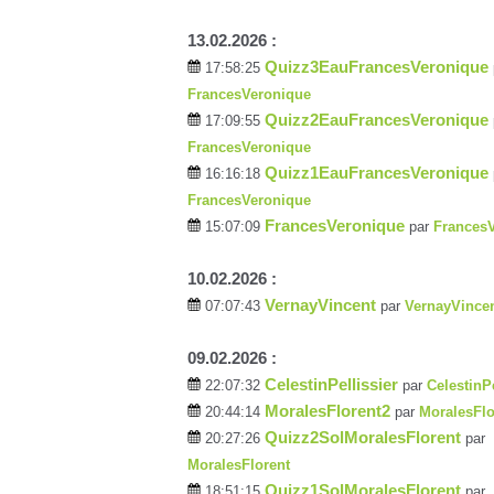
13.02.2026 :
Quizz3EauFrancesVeronique
17:58:25
FrancesVeronique
Quizz2EauFrancesVeronique
17:09:55
FrancesVeronique
Quizz1EauFrancesVeronique
16:16:18
FrancesVeronique
FrancesVeronique
15:07:09
par
Frances
10.02.2026 :
VernayVincent
07:07:43
par
VernayVince
09.02.2026 :
CelestinPellissier
22:07:32
par
CelestinPe
MoralesFlorent2
20:44:14
par
MoralesFlo
Quizz2SolMoralesFlorent
20:27:26
par
MoralesFlorent
Quizz1SolMoralesFlorent
18:51:15
par