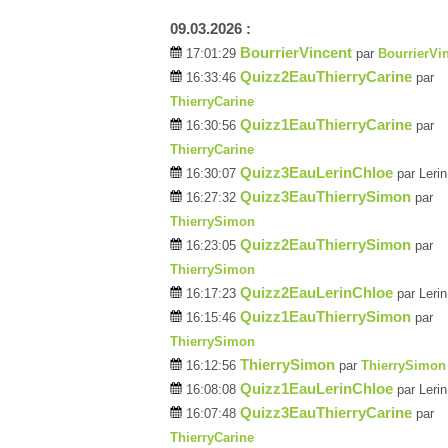
09.03.2026 :
BourrierVincent
17:01:29
par
BourrierVi
Quizz2EauThierryCarine
16:33:46
par
ThierryCarine
Quizz1EauThierryCarine
16:30:56
par
ThierryCarine
Quizz3EauLerinChloe
16:30:07
par Lerin
Quizz3EauThierrySimon
16:27:32
par
ThierrySimon
Quizz2EauThierrySimon
16:23:05
par
ThierrySimon
Quizz2EauLerinChloe
16:17:23
par Lerin
Quizz1EauThierrySimon
16:15:46
par
ThierrySimon
ThierrySimon
16:12:56
par
ThierrySimon
Quizz1EauLerinChloe
16:08:08
par Lerin
Quizz3EauThierryCarine
16:07:48
par
ThierryCarine