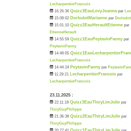
LecharpentierFrancois
Quizz3EauLevyJoanna
16:26:36
par
Le
DorlodotMarianne
15:08:02
par
Dorlodo
Quizz2EauHeraultEtienne
15:01:10
par
EtienneHerault
Quizz1EauPeytavinFanny
14:55:59
par
PeytavinFanny
Quizz1EauLecharpentierFran
14:48:05
LecharpentierFrancois
PeytavinFanny
14:44:24
par
PeytavinFan
LecharpentierFrancois
11:29:21
par
LecharpentierFrancois
23.11.2025 :
Quizz3EauThiryLimJulie
22:11:18
par
ThiryGuyPhilippe
Quizz2EauThiryLimJulie
21:36:38
par
ThiryGuyPhilippe
Quizz1EauThiryLimJulie
20:27:41
par