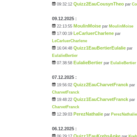
Quizz2EauCousynTheo
09:32:12
par
Co
09.12.2025 :
MoulinMoise
22:13:55
par
MoulinMoise
LeCarluerCharlene
17:00:19
par
LeCarluerCharlene
Quizz1EauBertierEulalie
16:04:48
par
EulalieBertier
EulalieBertier
07:38:58
par
EulalieBertier
07.12.2025 :
Quizz2EauCharvetFranck
19:56:02
par
CharvetFranck
Quizz1EauCharvetFranck
19:48:22
par
CharvetFranck
PerezNathalie
12:39:03
par
PerezNathalie
06.12.2025 :
Quizz1EauKrebsAnke
06:29:17
par
Kre