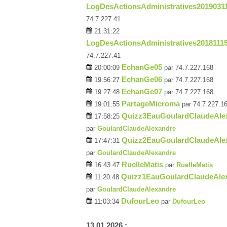
LogDesActionsAdministratives2019031
74.7.227.41
21:31:22
LogDesActionsAdministratives2018111
74.7.227.41
EchanGe05
20:00:09
par 74.7.227.168
EchanGe06
19:56:27
par 74.7.227.168
EchanGe07
19:27:48
par 74.7.227.168
PartageMicroma
19:01:55
par 74.7.227.1
Quizz3EauGoulardClaudeAle
17:58:25
par
GoulardClaudeAlexandre
Quizz2EauGoulardClaudeAle
17:47:31
par
GoulardClaudeAlexandre
RuelleMatis
16:43:47
par
RuelleMatis
Quizz1EauGoulardClaudeAle
11:20:48
par
GoulardClaudeAlexandre
DufourLeo
11:03:34
par
DufourLeo
13.01.2026 :