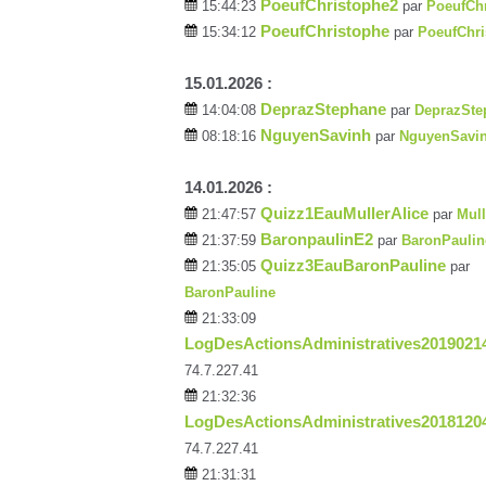
PoeufChristophe2
15:44:23
par
PoeufCh
PoeufChristophe
15:34:12
par
PoeufChri
15.01.2026 :
DeprazStephane
14:04:08
par
DeprazSte
NguyenSavinh
08:18:16
par
NguyenSavi
14.01.2026 :
Quizz1EauMullerAlice
21:47:57
par
Mull
BaronpaulinE2
21:37:59
par
BaronPaulin
Quizz3EauBaronPauline
21:35:05
par
BaronPauline
21:33:09
LogDesActionsAdministratives2019021
74.7.227.41
21:32:36
LogDesActionsAdministratives2018120
74.7.227.41
21:31:31