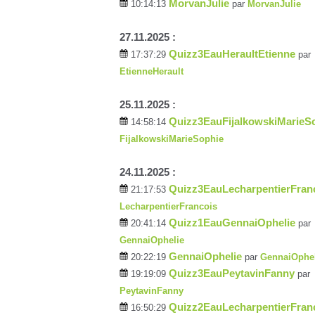
MorvanJulie
10:14:13
par
MorvanJulie
27.11.2025 :
Quizz3EauHeraultEtienne
17:37:29
par
EtienneHerault
25.11.2025 :
Quizz3EauFijalkowskiMarieS
14:58:14
FijalkowskiMarieSophie
24.11.2025 :
Quizz3EauLecharpentierFran
21:17:53
LecharpentierFrancois
Quizz1EauGennaiOphelie
20:41:14
par
GennaiOphelie
GennaiOphelie
20:22:19
par
GennaiOphel
Quizz3EauPeytavinFanny
19:19:09
par
PeytavinFanny
Quizz2EauLecharpentierFran
16:50:29