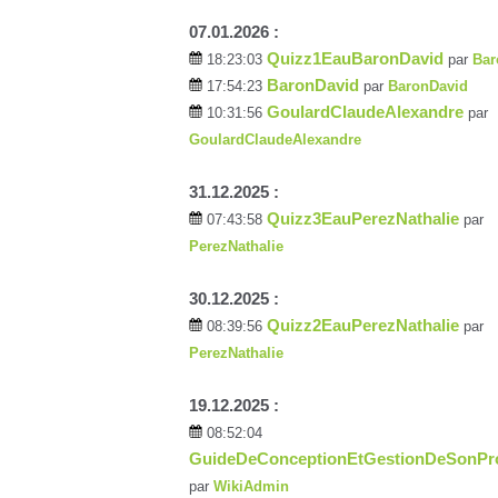
07.01.2026 :
Quizz1EauBaronDavid
18:23:03
par
Bar
BaronDavid
17:54:23
par
BaronDavid
GoulardClaudeAlexandre
10:31:56
par
GoulardClaudeAlexandre
31.12.2025 :
Quizz3EauPerezNathalie
07:43:58
par
PerezNathalie
30.12.2025 :
Quizz2EauPerezNathalie
08:39:56
par
PerezNathalie
19.12.2025 :
08:52:04
GuideDeConceptionEtGestionDeSonPr
par
WikiAdmin