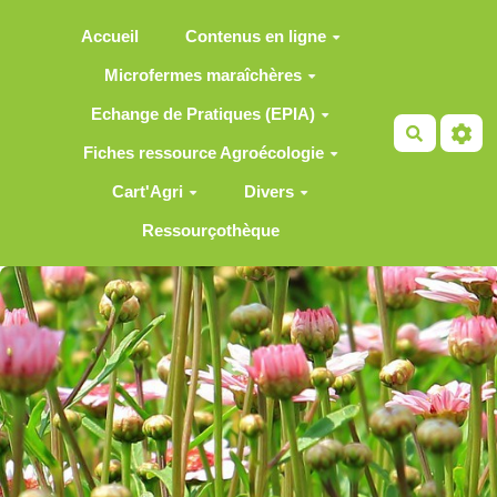
Aller au contenu principal
Accueil
Contenus en ligne
Microfermes maraîchères
Echange de Pratiques (EPIA)
Recherch
Fiches ressource Agroécologie
Cart'Agri
Divers
Ressourçothèque