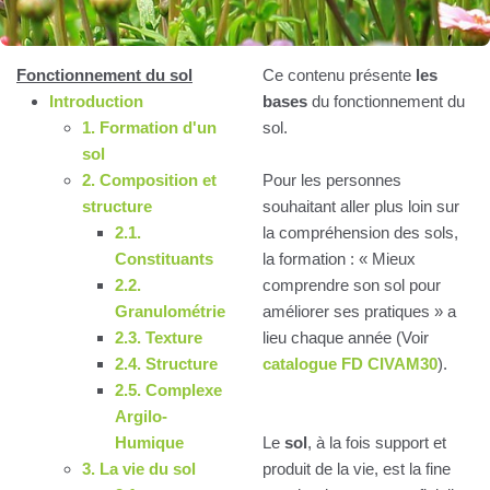
Fonctionnement du sol
Ce contenu présente
les
Introduction
bases
du fonctionnement du
1. Formation d'un
sol.
sol
2. Composition et
Pour les personnes
structure
souhaitant aller plus loin sur
2.1.
la compréhension des sols,
Constituants
la formation : « Mieux
2.2.
comprendre son sol pour
Granulométrie
améliorer ses pratiques » a
2.3. Texture
lieu chaque année (Voir
2.4. Structure
catalogue FD CIVAM30
).
2.5. Complexe
Argilo-
Humique
Le
sol
, à la fois support et
3. La vie du sol
produit de la vie, est la fine