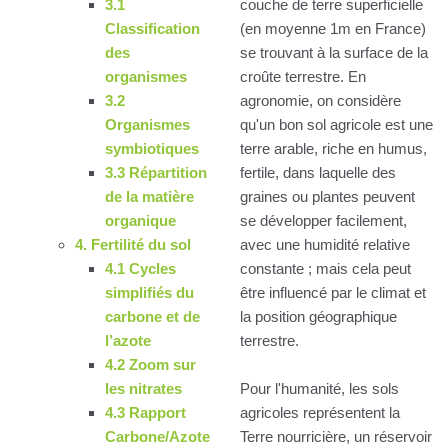
3.1
couche de terre superficielle
Classification
(en moyenne 1m en France)
des
se trouvant à la surface de la
organismes
croûte terrestre. En
3.2
agronomie, on considère
Organismes
qu'un bon sol agricole est une
symbiotiques
terre arable, riche en humus,
3.3 Répartition
fertile, dans laquelle des
de la matière
graines ou plantes peuvent
organique
se développer facilement,
4. Fertilité du sol
avec une humidité relative
4.1 Cycles
constante ; mais cela peut
simplifiés du
être influencé par le climat et
carbone et de
la position géographique
l’azote
terrestre.
4.2 Zoom sur
les nitrates
Pour l'humanité, les sols
4.3 Rapport
agricoles représentent la
Carbone/Azote
Terre nourricière, un réservoir