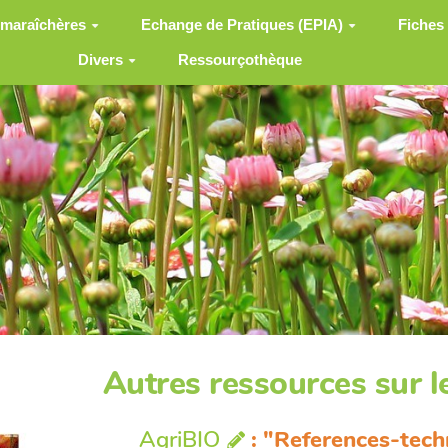
 maraîchères
Echange de Pratiques (EPIA)
Fiches
Divers
Ressourçothèque
Autres ressources sur 
AgriBIO
: "References-tec