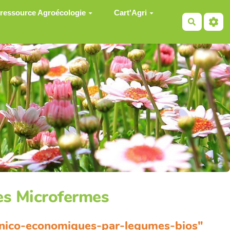
 ressource Agroécologie
Cart'Agri
Recherch
les Microfermes
hnico-economiques-par-legumes-bios"