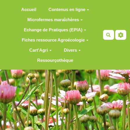
Aller au contenu principal
Accueil
Contenus en ligne
Microfermes maraîchères
Echange de Pratiques (EPIA)
Recherch
Fiches ressource Agroécologie
Cart'Agri
Divers
Ressourçothèque