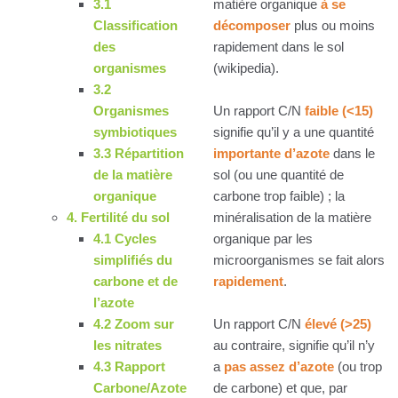
3.1
matière organique
à se
Classification
décomposer
plus ou moins
des
rapidement dans le sol
organismes
(wikipedia).
3.2
Organismes
Un rapport C/N
faible (<15)
symbiotiques
signifie qu’il y a une quantité
3.3 Répartition
importante d’azote
dans le
de la matière
sol (ou une quantité de
organique
carbone trop faible) ; la
4. Fertilité du sol
minéralisation de la matière
4.1 Cycles
organique par les
simplifiés du
microorganismes se fait alors
carbone et de
rapidement
.
l’azote
4.2 Zoom sur
Un rapport C/N
élevé (>25)
les nitrates
au contraire, signifie qu’il n’y
4.3 Rapport
a
pas assez d’azote
(ou trop
Carbone/Azote
de carbone) et que, par