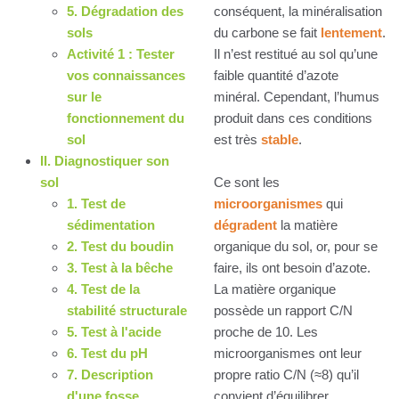
5. Dégradation des
conséquent, la minéralisation
sols
du carbone se fait
lentement
.
Activité 1 : Tester
Il n’est restitué au sol qu’une
vos connaissances
faible quantité d’azote
sur le
minéral. Cependant, l’humus
fonctionnement du
produit dans ces conditions
sol
est très
stable
.
II. Diagnostiquer son
sol
Ce sont les
1. Test de
microorganismes
qui
sédimentation
dégradent
la matière
2. Test du boudin
organique du sol, or, pour se
3. Test à la bêche
faire, ils ont besoin d’azote.
4. Test de la
La matière organique
stabilité structurale
possède un rapport C/N
5. Test à l'acide
proche de 10. Les
6. Test du pH
microorganismes ont leur
7. Description
propre ratio C/N (≈8) qu’il
d'une fosse
convient d’équilibrer.