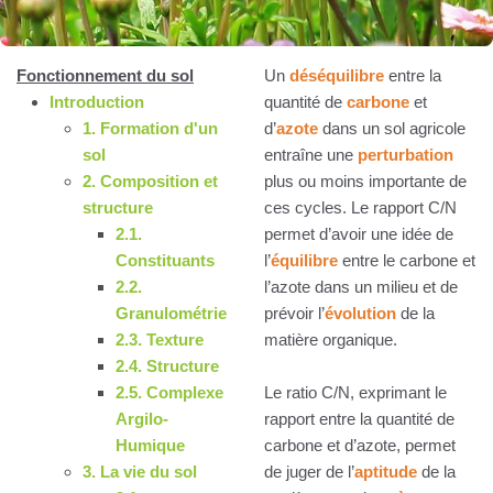
Fonctionnement du sol
Un
déséquilibre
entre la
Introduction
quantité de
carbone
et
1. Formation d'un
d’
azote
dans un sol agricole
sol
entraîne une
perturbation
2. Composition et
plus ou moins importante de
structure
ces cycles. Le rapport C/N
2.1.
permet d’avoir une idée de
Constituants
l’
équilibre
entre le carbone et
2.2.
l’azote dans un milieu et de
Granulométrie
prévoir l’
évolution
de la
2.3. Texture
matière organique.
2.4. Structure
2.5. Complexe
Le ratio C/N, exprimant le
Argilo-
rapport entre la quantité de
Humique
carbone et d’azote, permet
3. La vie du sol
de juger de l’
aptitude
de la