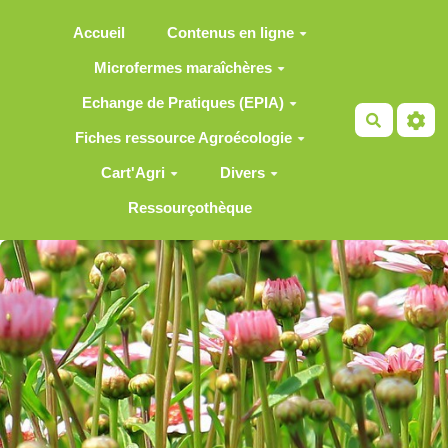
Aller au contenu principal
Accueil
Contenus en ligne
Microfermes maraîchères
Echange de Pratiques (EPIA)
Recherch
Fiches ressource Agroécologie
Cart'Agri
Divers
Ressourçothèque