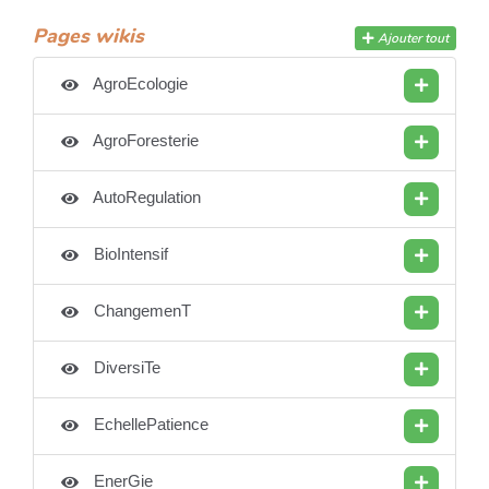
Pages wikis
Ajouter tout
AgroEcologie
AgroForesterie
AutoRegulation
BioIntensif
ChangemenT
DiversiTe
EchellePatience
EnerGie