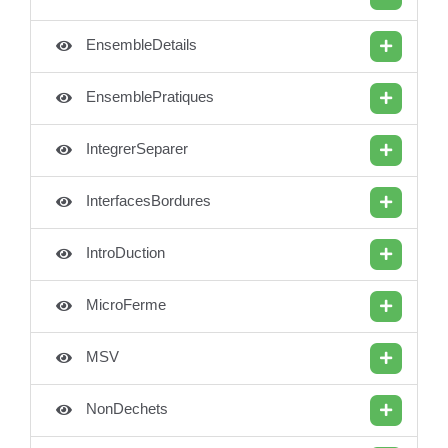
EnsembleDetails
EnsemblePratiques
IntegrerSeparer
InterfacesBordures
IntroDuction
MicroFerme
MSV
NonDechets