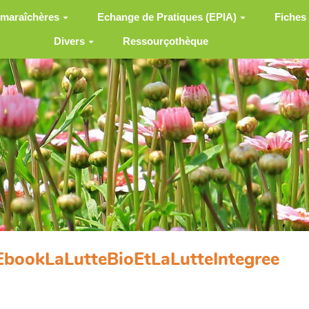
 maraîchères
Echange de Pratiques (EPIA)
Fiches
Divers
Ressourçothèque
 EbookLaLutteBioEtLaLutteIntegree