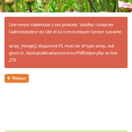
Une erreur inattendue s'est produite. Veuillez contacter
l'administrateur du site et lui communiquer l'erreur suivante
:
array_merge(): Argument #1 must be of type array, null
given in
./tools/publication/services/PdfHelper.php
on line
276
Retour