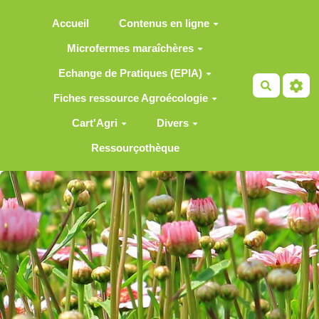
Aller au contenu principal
Accueil
Contenus en ligne
Microfermes maraîchères
Echange de Pratiques (EPIA)
Recherch
Fiches ressource Agroécologie
Cart'Agri
Divers
Ressourçothèque