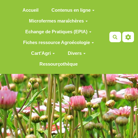
Aller au contenu principal
Accueil
Contenus en ligne
Microfermes maraîchères
Echange de Pratiques (EPIA)
Recherch
Fiches ressource Agroécologie
Cart'Agri
Divers
Ressourçothèque