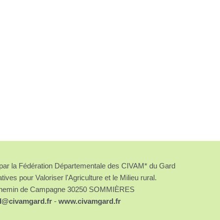
é par la Fédération Départementale des CIVAM* du Gard
atives pour Valoriser l'Agriculture et le Milieu rural.
chemin de Campagne 30250 SOMMIÈRES
d@civamgard.fr
-
www.civamgard.fr