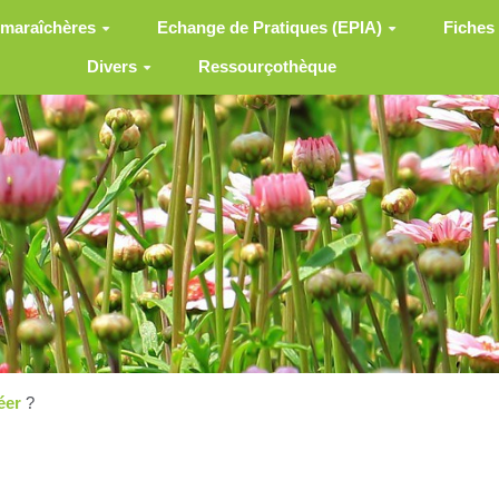
 maraîchères
Echange de Pratiques (EPIA)
Fiches
Divers
Ressourçothèque
éer
?