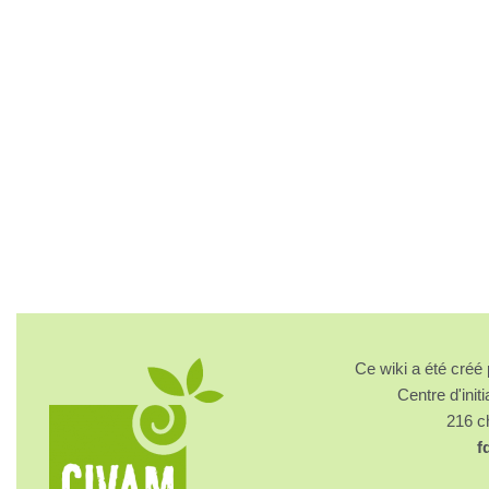
Ce wiki a été cré
Centre d'initi
216 
f