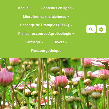
Aller au contenu principal
Accueil
Contenus en ligne
Microfermes maraîchères
Echange de Pratiques (EPIA)
Recherch
Fiches ressource Agroécologie
Cart'Agri
Divers
Ressourçothèque