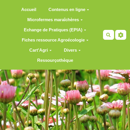
Aller au contenu principal
Accueil
Contenus en ligne
Microfermes maraîchères
Echange de Pratiques (EPIA)
Recherch
Fiches ressource Agroécologie
Cart'Agri
Divers
Ressourçothèque