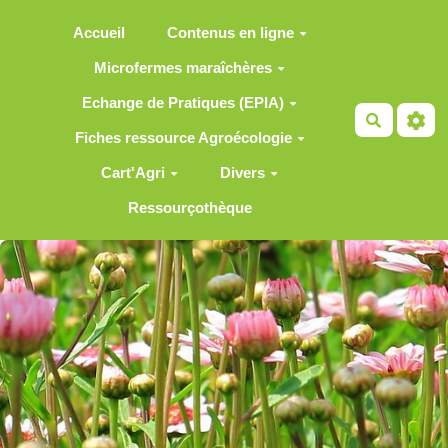
Aller au contenu principal
Accueil
Contenus en ligne
Microfermes maraîchères
Echange de Pratiques (EPIA)
Recherch
Fiches ressource Agroécologie
Cart'Agri
Divers
Ressourçothèque