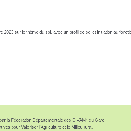
2023 sur le thème du sol, avec un profil de sol et initiation au fonc
é par la Fédération Départementale des CIVAM* du Gard
atives pour Valoriser l'Agriculture et le Milieu rural.