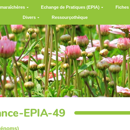
 maraîchères
Echange de Pratiques (EPIA)
Fiches
Divers
Ressourçothèque
ance-EPIA-49
prénoms)