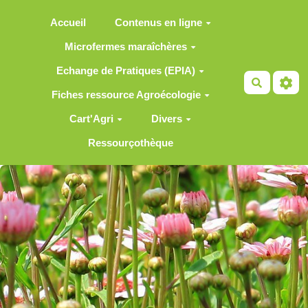
Aller au contenu principal
Accueil
Contenus en ligne
Microfermes maraîchères
Echange de Pratiques (EPIA)
Recherch
Fiches ressource Agroécologie
Cart'Agri
Divers
Ressourçothèque