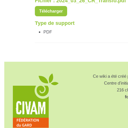
Fichier : 2024_03_26_CR_Transfo.pdf
Télécharger
Type de support
PDF
Ce wiki a été cré
Centre d'initi
216 
f