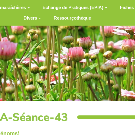
 maraîchères
Echange de Pratiques (EPIA)
Fiches
Divers
Ressourçothèque
IA-Séance-43
prénoms)