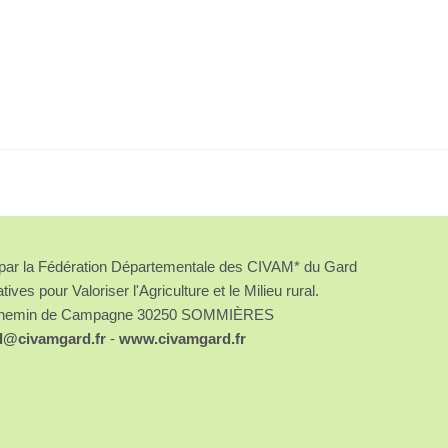
é par la Fédération Départementale des CIVAM* du Gard
atives pour Valoriser l'Agriculture et le Milieu rural.
chemin de Campagne 30250 SOMMIÈRES
d@civamgard.fr
-
www.civamgard.fr