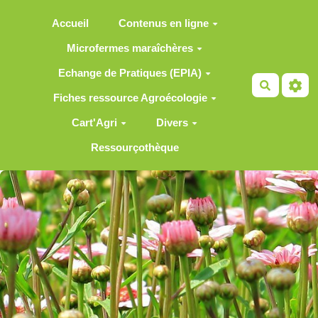
Aller au contenu principal
Accueil
Contenus en ligne
Microfermes maraîchères
Echange de Pratiques (EPIA)
Recherch
Fiches ressource Agroécologie
Cart'Agri
Divers
Ressourçothèque