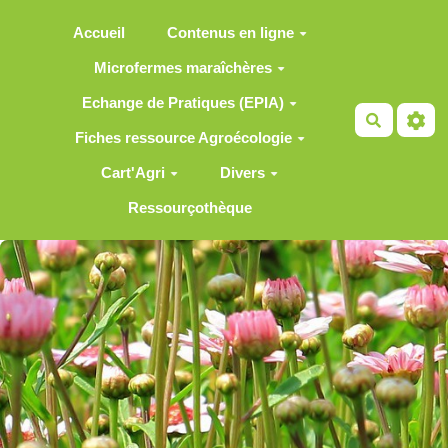
Aller au contenu principal
Accueil
Contenus en ligne
Microfermes maraîchères
Echange de Pratiques (EPIA)
Recherch
Fiches ressource Agroécologie
Cart'Agri
Divers
Ressourçothèque