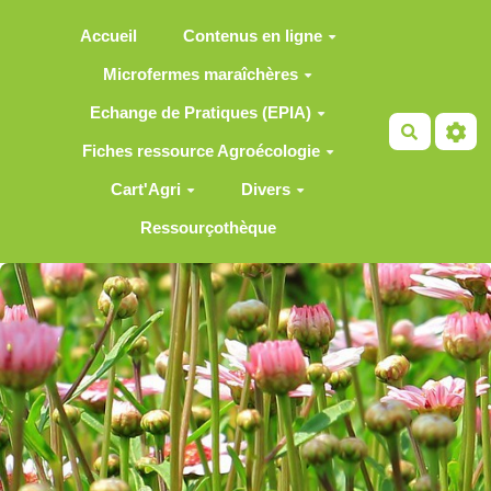
Aller au contenu principal
Accueil
Contenus en ligne
Microfermes maraîchères
Echange de Pratiques (EPIA)
Recherch
Fiches ressource Agroécologie
Cart'Agri
Divers
Ressourçothèque