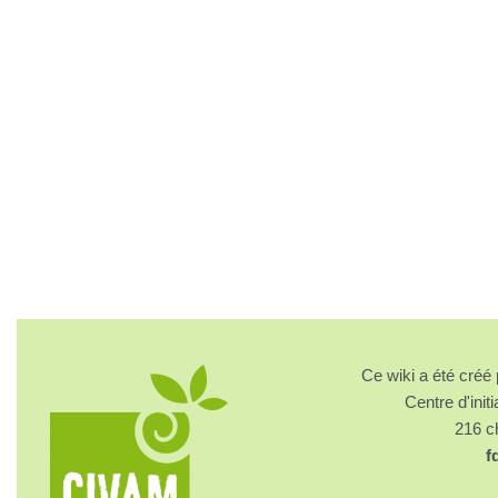
Ce wiki a été cré
Centre d'initi
216 
f