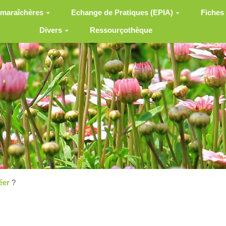
 maraîchères
Echange de Pratiques (EPIA)
Fiches
Divers
Ressourçothèque
éer
?