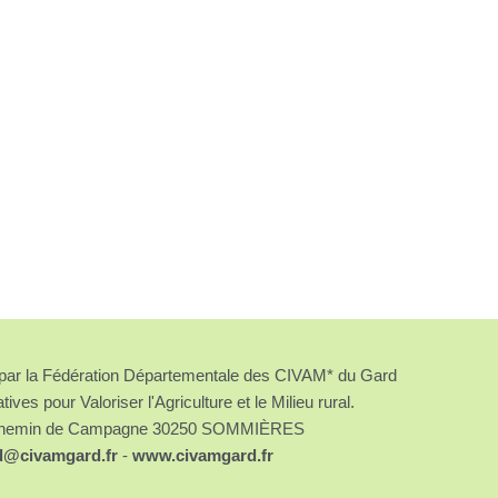
é par la Fédération Départementale des CIVAM* du Gard
atives pour Valoriser l'Agriculture et le Milieu rural.
chemin de Campagne 30250 SOMMIÈRES
d@civamgard.fr
-
www.civamgard.fr