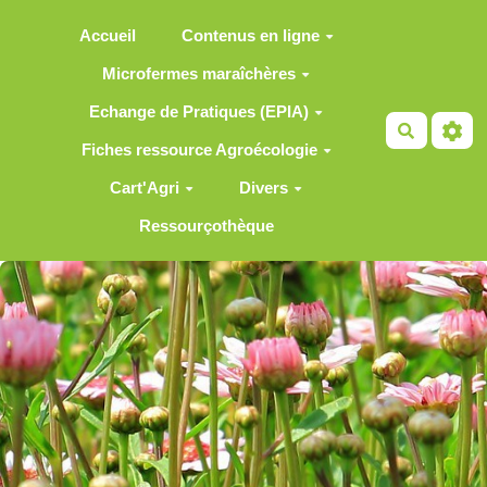
Aller au contenu principal
Accueil
Contenus en ligne
Microfermes maraîchères
Echange de Pratiques (EPIA)
Recherch
Fiches ressource Agroécologie
Cart'Agri
Divers
Ressourçothèque