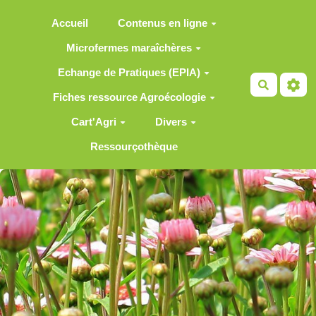
Aller au contenu principal
Accueil
Contenus en ligne
Microfermes maraîchères
Echange de Pratiques (EPIA)
Recherch
Fiches ressource Agroécologie
Cart'Agri
Divers
Ressourçothèque