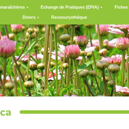
 maraîchères
Echange de Pratiques (EPIA)
Fiches
Divers
Ressourçothèque
ica