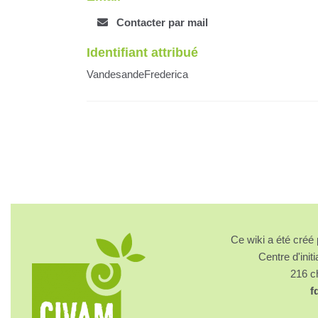
Contacter par mail
Identifiant attribué
VandesandeFrederica
Ce wiki a été cré
Centre d'initi
216 
f