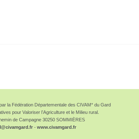
é par la Fédération Départementale des CIVAM* du Gard
atives pour Valoriser l'Agriculture et le Milieu rural.
chemin de Campagne 30250 SOMMIÈRES
d@civamgard.fr
-
www.civamgard.fr