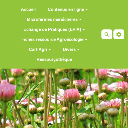
Aller au contenu principal
Accueil
Contenus en ligne
Microfermes maraîchères
Echange de Pratiques (EPIA)
Recherch
Fiches ressource Agroécologie
Cart'Agri
Divers
Ressourçothèque