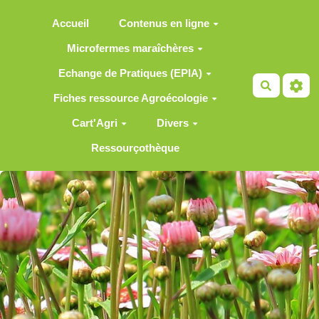
Aller au contenu principal
Accueil
Contenus en ligne
Microfermes maraîchères
Echange de Pratiques (EPIA)
Recherch
Fiches ressource Agroécologie
Cart'Agri
Divers
Ressourçothèque