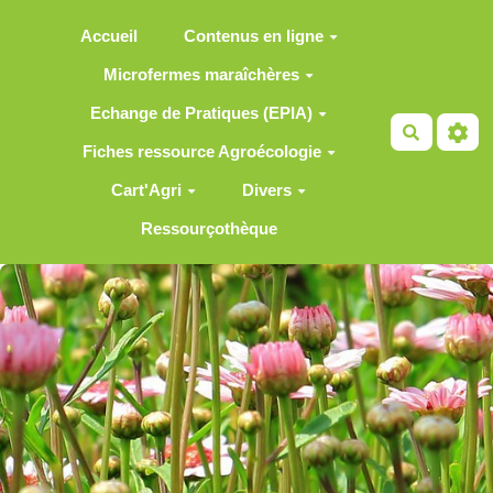
Aller au contenu principal
Accueil
Contenus en ligne
Microfermes maraîchères
Echange de Pratiques (EPIA)
Recherch
Fiches ressource Agroécologie
Cart'Agri
Divers
Ressourçothèque