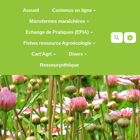
Aller au contenu principal
Accueil
Contenus en ligne
Microfermes maraîchères
Echange de Pratiques (EPIA)
Recherch
Fiches ressource Agroécologie
Cart'Agri
Divers
Ressourçothèque