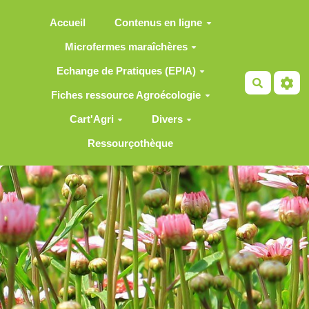
Aller au contenu principal
Accueil
Contenus en ligne
Microfermes maraîchères
Echange de Pratiques (EPIA)
Recherch
Fiches ressource Agroécologie
Cart'Agri
Divers
Ressourçothèque