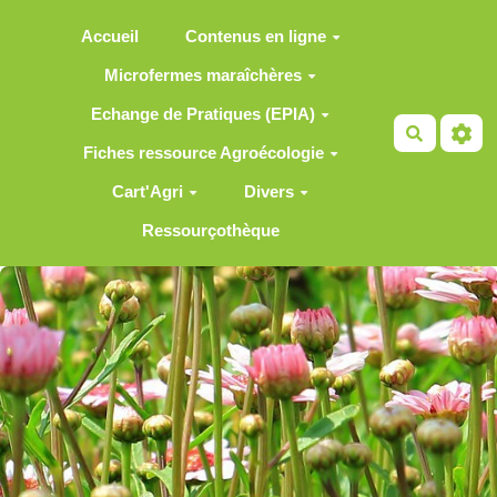
Aller au contenu principal
Accueil
Contenus en ligne
Microfermes maraîchères
Echange de Pratiques (EPIA)
Recherch
Fiches ressource Agroécologie
Cart'Agri
Divers
Ressourçothèque