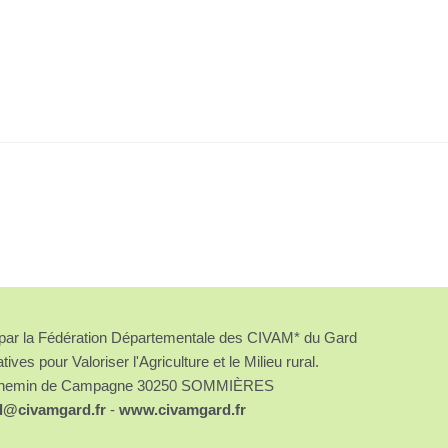
é par la Fédération Départementale des CIVAM* du Gard
atives pour Valoriser l'Agriculture et le Milieu rural.
chemin de Campagne 30250 SOMMIÈRES
d@civamgard.fr
-
www.civamgard.fr