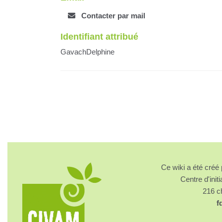
Contacter par mail
Identifiant attribué
GavachDelphine
Ce wiki a été cré
Centre d'initi
216 
f