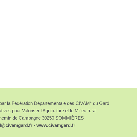
é par la Fédération Départementale des CIVAM* du Gard
atives pour Valoriser l'Agriculture et le Milieu rural.
chemin de Campagne 30250 SOMMIÈRES
d@civamgard.fr
-
www.civamgard.fr