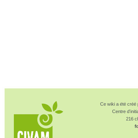
Ce wiki a été cré
Centre d'initi
216 
f