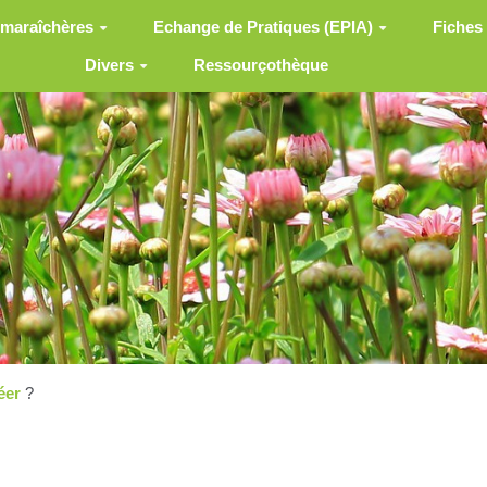
 maraîchères
Echange de Pratiques (EPIA)
Fiches
Divers
Ressourçothèque
éer
?