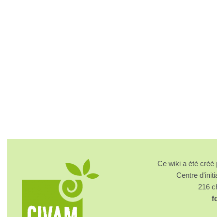
Ce wiki a été cré
Centre d'initi
216 
f