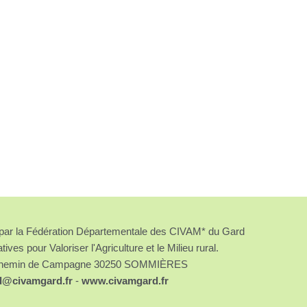
é par la Fédération Départementale des CIVAM* du Gard
atives pour Valoriser l'Agriculture et le Milieu rural.
chemin de Campagne 30250 SOMMIÈRES
d@civamgard.fr
-
www.civamgard.fr