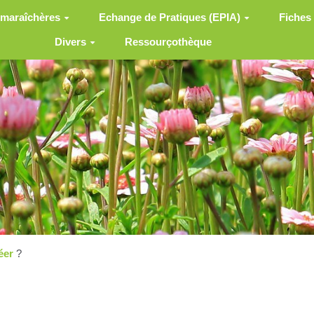
 maraîchères
Echange de Pratiques (EPIA)
Fiches
Divers
Ressourçothèque
éer
?