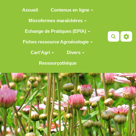
Aller au contenu principal
Accueil
Contenus en ligne
Microfermes maraîchères
Echange de Pratiques (EPIA)
Recherch
Fiches ressource Agroécologie
Cart'Agri
Divers
Ressourçothèque