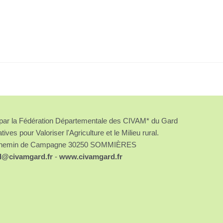
é par la Fédération Départementale des CIVAM* du Gard
atives pour Valoriser l'Agriculture et le Milieu rural.
chemin de Campagne 30250 SOMMIÈRES
d@civamgard.fr
-
www.civamgard.fr