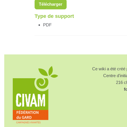
Télécharger
Type de support
PDF
Ce wiki a été cré
Centre d'initi
216 
f