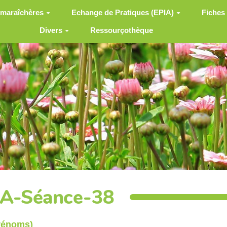
 maraîchères
Echange de Pratiques (EPIA)
Fiches
Divers
Ressourçothèque
IA-Séance-38
prénoms)