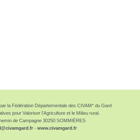
é par la Fédération Départementale des CIVAM* du Gard
atives pour Valoriser l'Agriculture et le Milieu rural.
chemin de Campagne 30250 SOMMIÈRES
d@civamgard.fr
-
www.civamgard.fr