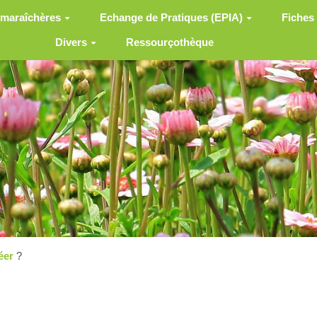
 maraîchères
Echange de Pratiques (EPIA)
Fiches
Divers
Ressourçothèque
éer
?