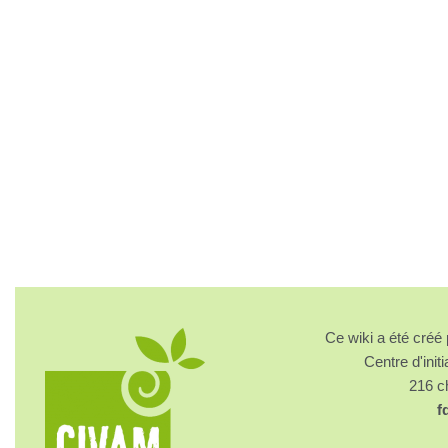
Ce wiki a été cré
Centre d'initi
216 
f