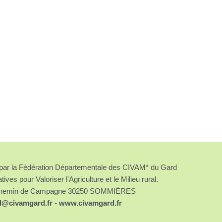
é par la Fédération Départementale des CIVAM* du Gard
atives pour Valoriser l'Agriculture et le Milieu rural.
chemin de Campagne 30250 SOMMIÈRES
d@civamgard.fr
-
www.civamgard.fr