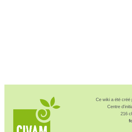
Ce wiki a été cré
Centre d'initi
216 
f