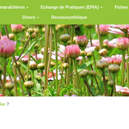
 maraîchères
Echange de Pratiques (EPIA)
Fiches
Divers
Ressourçothèque
éer
?