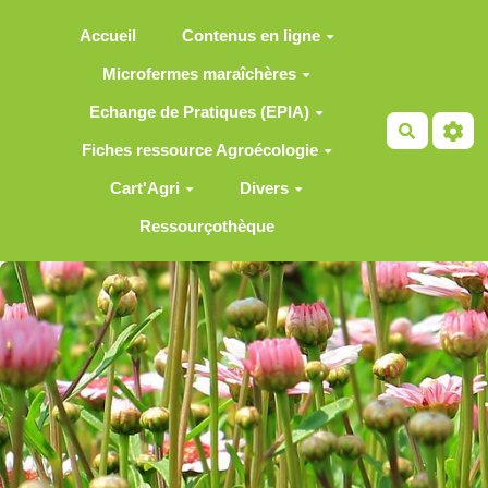
Aller au contenu principal
Accueil
Contenus en ligne
Microfermes maraîchères
Echange de Pratiques (EPIA)
Recherch
Fiches ressource Agroécologie
Cart'Agri
Divers
Ressourçothèque