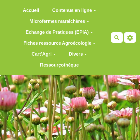
Aller au contenu principal
Accueil
Contenus en ligne
Microfermes maraîchères
Echange de Pratiques (EPIA)
Recherch
Fiches ressource Agroécologie
Cart'Agri
Divers
Ressourçothèque