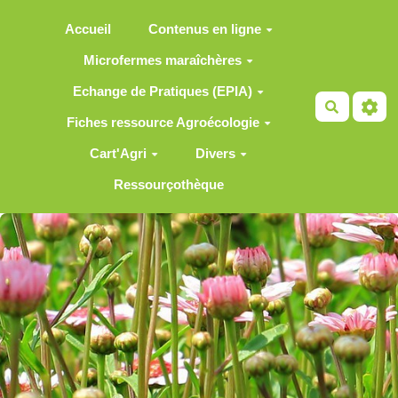
Aller au contenu principal
Accueil
Contenus en ligne
Microfermes maraîchères
Echange de Pratiques (EPIA)
Recherch
Fiches ressource Agroécologie
Cart'Agri
Divers
Ressourçothèque