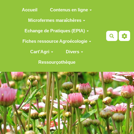
Aller au contenu principal
Accueil
Contenus en ligne
Microfermes maraîchères
Echange de Pratiques (EPIA)
Recherch
Fiches ressource Agroécologie
Cart'Agri
Divers
Ressourçothèque