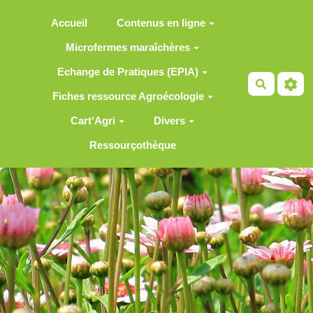
Aller au contenu principal
Accueil
Contenus en ligne
Microfermes maraîchères
Echange de Pratiques (EPIA)
Recherch
Fiches ressource Agroécologie
Cart'Agri
Divers
Ressourçothèque