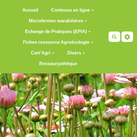
Aller au contenu principal
Accueil
Contenus en ligne
Microfermes maraîchères
Echange de Pratiques (EPIA)
Recherch
Fiches ressource Agroécologie
Cart'Agri
Divers
Ressourçothèque