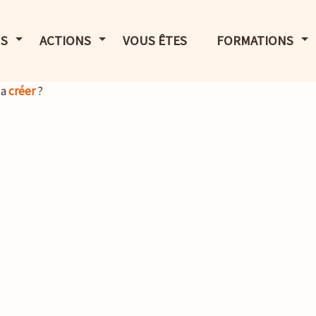
LE MENU
AFFICHER LE MENU
AFFICHER LE MENU
AF
S
ACTIONS
VOUS ÊTES
FORMATIONS
la
créer
?