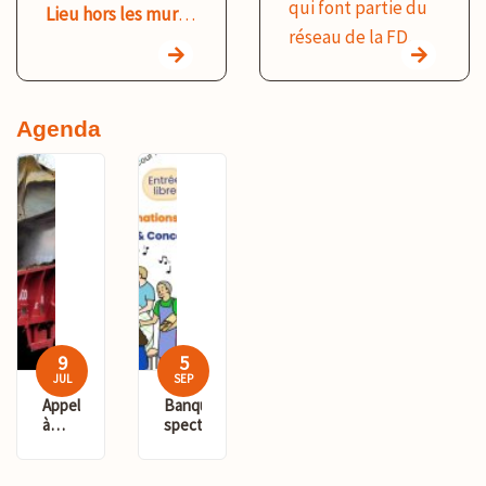
qui font partie du
Lieu hors les murs :
ressources :
réseau de la FD
Agriculturelles,
https://energies-
CIVAM du Gard
Natura Vaunage,
positives.ovh/
ouvrent leurs
les ateliers "A table
portes au grand
Agenda
citoyen.nes"...
public, notamment
lors de
Participation au
l'événement
le
collectif [Inpact
Gard de ferme en
30]
(
https://inpact-
ferme
. C’est
occitanie.xyz/gard/?
l’occasion de
Pr%C3%A9sentation)
découvrir des
{.newtab}
métiers, savoir-
9
5
Initiative pour une
JUL
SEP
faire et pratiques
agriculture
Appel
Banquet
agricoles durables
citoyenne et
à
spectaculaire
candidature
au travers de
territoriale
plateforme
visites guidées, de
Ciné-débat -
de