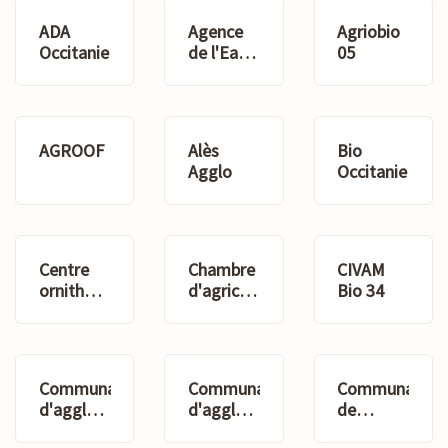
ADA
Agence
Agriobio
Occitanie
de l'Eau
05
Rhône
Méditerrannée
Corse
AGROOF
Alès
Bio
Agglo
Occitanie
Centre
Chambre
CIVAM
ornithologique
d'agriculture
Bio 34
du Gard
du Gard
Communauté
Communauté
Communauté
d'agglomération
d'agglomération
de
du Gard
Nîmes
communes