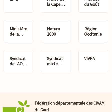
et
rural
la Capelle
du Goût
Territoriale)
Masmolène
Ministère
Natura
Région
de la
2000
Occitanie
Transition
Ecologique
Syndicat
Syndicat
VIVEA
de l'AOC
mixte
Languedoc
des
Sommières
Gorges
du
Gardon
Fédération départementale des CIVAM
du Gard