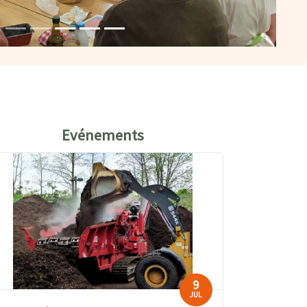
Evénements
9
JUL