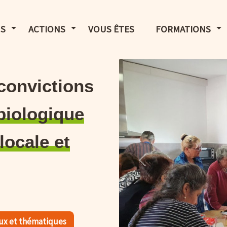
LE MENU
AFFICHER LE MENU
AFFICHER LE MENU
AF
S
ACTIONS
VOUS ÊTES
FORMATIONS
 convictions
 biologique
locale et
Précédent
aux et thématiques