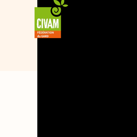
Fédération départementale 
ZA de l'Arnède, Bât A1 - 30 r
30250 SOMMIERES