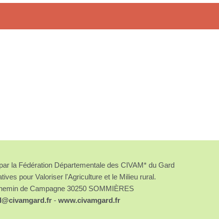
é par la Fédération Départementale des CIVAM* du Gard
atives pour Valoriser l'Agriculture et le Milieu rural.
chemin de Campagne 30250 SOMMIÈRES
d@civamgard.fr
-
www.civamgard.fr