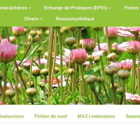
 maraîchères
Echange de Pratiques (EPIA)
Fiches
Divers
Ressourçothèque
lisateurices
Fichier de conf
MAJ / extensions
Sauve