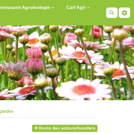
 ressource Agroécologie
Cart'Agri
Recherch
gardes
Droits des actions/handlers