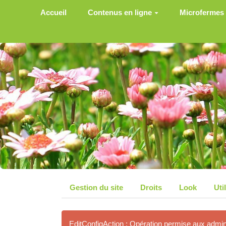
Aller au contenu principal
Accueil
Contenus en ligne
Microfermes
Gestion du site
Droits
Look
Uti
EditConfigAction : Opération permise aux admi