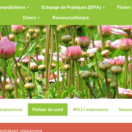
 maraîchères
Echange de Pratiques (EPIA)
Fiches
Divers
Ressourçothèque
lisateurices
Fichier de conf
MAJ / extensions
Sauve
nistrateurs uniquement