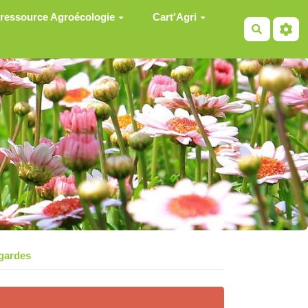
 ressource Agroécologie
Cart'Agri
Recherch
gardes