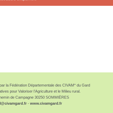
é par la Fédération Départementale des CIVAM* du Gard
atives pour Valoriser l'Agriculture et le Milieu rural.
chemin de Campagne 30250 SOMMIÈRES
d@civamgard.fr
-
www.civamgard.fr