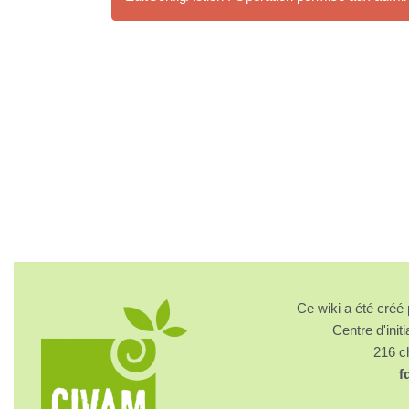
Ce wiki a été cré
Centre d'initi
216 
f