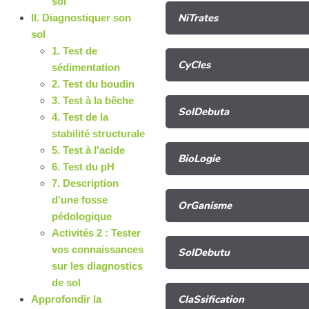
sol
NiTrates
II. Diagnostiquer son
sol
1. Test de
CyCles
sédimentation
2. Test du boudin
3. Test à la bêche
SolDebuta
4. Test de la
stabilité structurale
5. Test à l'acide
BioLogie
6. Test du pH
7. Description
d'une fosse
OrGanisme
pédologique
Activités 2 : Tester
vos connaissances
SolDebutu
sur les diagnostics
de sol
ClaSsification
Approfondir la