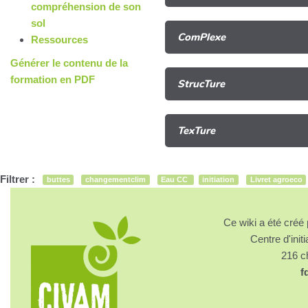
compréhension de son
sol
ComPlexe
Ressources
Générer le contenu de la
formation en PDF
StrucTure
TexTure
Filtrer :
buttes
changementclim
Eau CC
initiation
Livret agroeco
Ce wiki a été cré
Centre d'initi
216 
f