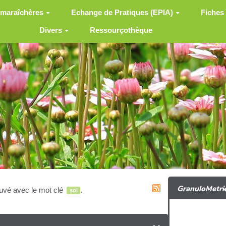
 maraîchères
Echange de Pratiques (EPIA)
Fiches
Divers
Ressourçothèque
GranuloMetri
ouvé avec le mot clé
.
sol