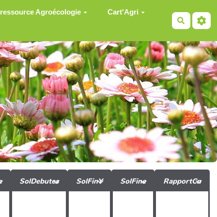
 ressource Agroécologie
Cart'Agri
Recherch
e
SolDebutes
SolFinY
SolFine
RapportCn