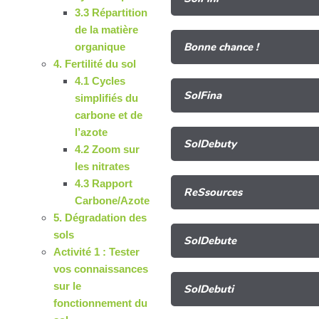
3.3 Répartition
de la matière
Bonne chance !
organique
4. Fertilité du sol
4.1 Cycles
SolFina
simplifiés du
carbone et de
l’azote
SolDebuty
4.2 Zoom sur
les nitrates
4.3 Rapport
ReSsources
Carbone/Azote
5. Dégradation des
sols
SolDebute
Activité 1 : Tester
vos connaissances
sur le
SolDebuti
fonctionnement du