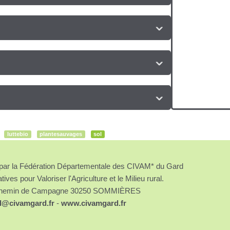
luttebio
plantesauvages
sol
é par la Fédération Départementale des CIVAM* du Gard
atives pour Valoriser l'Agriculture et le Milieu rural.
chemin de Campagne 30250 SOMMIÈRES
d@civamgard.fr
-
www.civamgard.fr